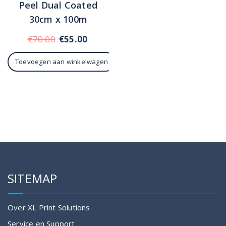
Peel Dual Coated
30cm x 100m
Oorspronkelijke
Huidige
€
70.00
€
55.00
prijs
prijs
Toevoegen aan winkelwagen
was:
is:
€70.00.
€55.00.
SITEMAP
Over XL Print Solutions
Service en Support