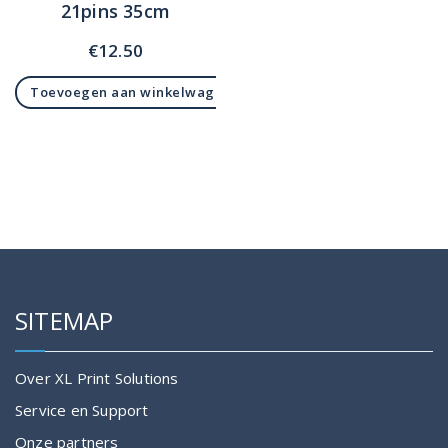
21pins 35cm
€
12.50
Toevoegen aan winkelwagen
SITEMAP
Over XL Print Solutions
Service en Support
Onze partners