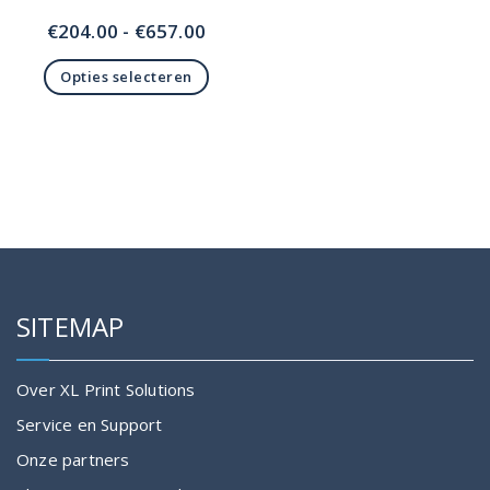
Prijsklasse:
€
204.00
-
€
657.00
€204.00
Opties selecteren
tot
Dit
€657.00
product
heeft
meerdere
variaties.
Deze
optie
kan
gekozen
SITEMAP
worden
op
de
Over XL Print Solutions
productpagina
Service en Support
Onze partners