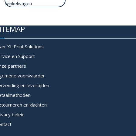
winkelwagen
ITEMAP
er XL Print Solutions
rvice en Support
nze partners
lgemene voorwaarden
rzending en levertijden
etaalmethoden
tourneren en klachten
ivacy beleid
ontact