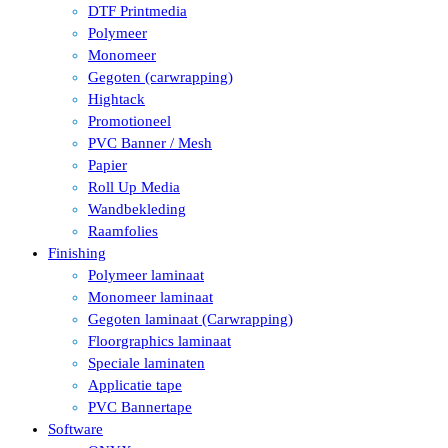
DTF Printmedia
Polymeer
Monomeer
Gegoten (carwrapping)
Hightack
Promotioneel
PVC Banner / Mesh
Papier
Roll Up Media
Wandbekleding
Raamfolies
Finishing
Polymeer laminaat
Monomeer laminaat
Gegoten laminaat (Carwrapping)
Floorgraphics laminaat
Speciale laminaten
Applicatie tape
PVC Bannertape
Software