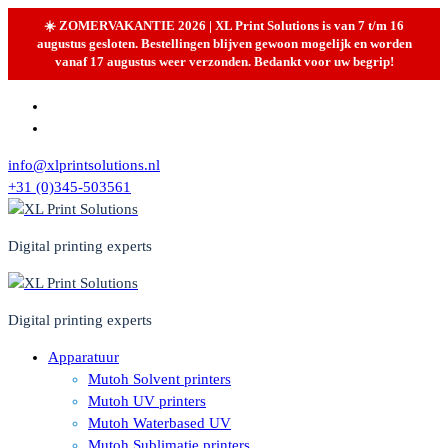
☀️ ZOMERVAKANTIE 2026 | XL Print Solutions is van 7 t/m 16
augustus gesloten. Bestellingen blijven gewoon mogelijk en worden
vanaf 17 augustus weer verzonden. Bedankt voor uw begrip!
Skip
to
content
info@xlprintsolutions.nl
+31 (0)345-503561
Digital printing experts
Digital printing experts
Apparatuur
Mutoh Solvent printers
Mutoh UV printers
Mutoh Waterbased UV
Mutoh Sublimatie printers