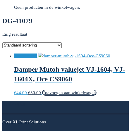
Geen producten in de winkelwagen.
DG-41079
Enig resultaat
Aanbieding!
Damper Mutoh valuejet VJ-1604, VJ-
1604X, Oce CS9060
Oorspronkelijke
Huidige
€
44.00
€
30.00
Toevoegen aan winkelwagen
prijs
prijs
SITEMAP
was:
is:
€44.00.
€30.00.
Over XL Print Solutions