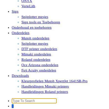
ONYX
VerteLith
Sign
Snijplotter mesjes
Sign tools en Toebehoren
Onderhoud en toebehoren
Onderdelen
Mutoh onderdelen
Snijplotter mesjes
DTF printer onderdelen
Mimaki onderdelen
Roland onderdelen
Oce Arizona onderdelen
Fuji Acuity onderdelen
Downloads
Kleurprofielen Mutoh XpertJet 1641SR-Pro
Handleidingen Mimaki printers
Handleidingen Roland printers
Search
for:
0