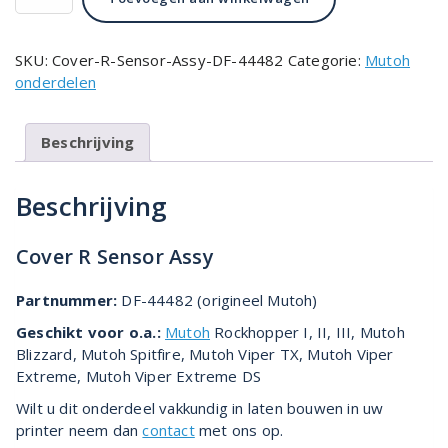
R
Sensor
Assy
SKU:
Cover-R-Sensor-Assy-DF-44482
Categorie:
Mutoh
DF-
onderdelen
44482
aantal
Beschrijving
Beschrijving
Cover R Sensor Assy
Partnummer:
DF-44482 (origineel Mutoh)
Geschikt voor o.a.:
Mutoh
Rockhopper I, II, III, Mutoh
Blizzard, Mutoh Spitfire, Mutoh Viper TX, Mutoh Viper
Extreme, Mutoh Viper Extreme DS
Wilt u dit onderdeel vakkundig in laten bouwen in uw
printer neem dan
contact
met ons op.