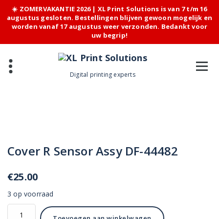
☀️ ZOMERVAKANTIE 2026 | XL Print Solutions is van 7 t/m 16
augustus gesloten. Bestellingen blijven gewoon mogelijk en
worden vanaf 17 augustus weer verzonden. Bedankt voor
uw begrip!
Skip
to
content
Digital printing experts
Cover R Sensor Assy DF-44482
€
25.00
3 op voorraad
Cover
Toevoegen aan winkelwagen