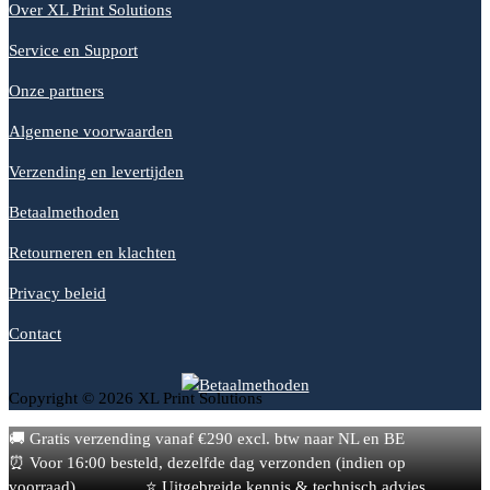
Over XL Print Solutions
Service en Support
Onze partners
Algemene voorwaarden
Verzending en levertijden
Betaalmethoden
Retourneren en klachten
Privacy beleid
Contact
Copyright © 2026 XL Print Solutions
🚚 Gratis verzending vanaf €290 excl. btw naar NL en BE
⏰ Voor 16:00 besteld, dezelfde dag verzonden (indien op
voorraad)
⭐ Uitgebreide kennis & technisch advies