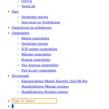
ONYX
VerteLith
Sign
Snijplotter mesjes
Sign tools en Toebehoren
Onderhoud en toebehoren
Onderdelen
Mutoh onderdelen
Snijplotter mesjes
DTF printer onderdelen
Mimaki onderdelen
Roland onderdelen
Oce Arizona onderdelen
Fuji Acuity onderdelen
Downloads
Kleurprofielen Mutoh XpertJet 1641SR-Pro
Handleidingen Mimaki printers
Handleidingen Roland printers
Search
for:
0