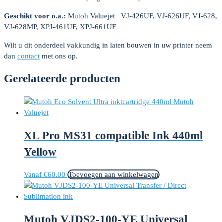
Geschikt voor o.a.:
Mutoh Valuejet VJ-426UF, VJ-626UF, VJ-628,
VJ-628MP, XPJ-461UF, XPJ-661UF
Wilt u dit onderdeel vakkundig in laten bouwen in uw printer neem
dan
contact
met ons op.
Gerelateerde producten
XL Pro MS31 compatible Ink 440ml
Yellow
Vanaf
€
60.00
Toevoegen aan winkelwagen
Mutoh VJDS2-100-YE Universal