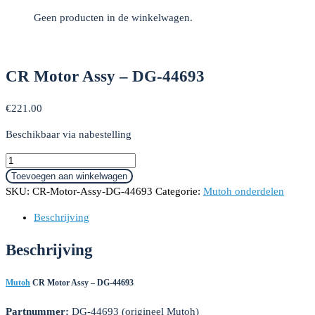
Geen producten in de winkelwagen.
CR Motor Assy – DG-44693
€
221.00
Beschikbaar via nabestelling
CR
Motor
Toevoegen aan winkelwagen
Assy
SKU:
CR-Motor-Assy-DG-44693
Categorie:
Mutoh onderdelen
-
Beschrijving
DG-
44693
Beschrijving
aantal
Mutoh
CR Motor Assy – DG-44693
Partnummer:
DG-44693 (origineel Mutoh)