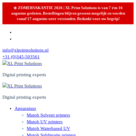
☀️ ZOMERVAKANTIE 2026 | XL Print Solutions is van 7 t/m 16
augustus gesloten. Bestellingen blijven gewoon mogelijk en worden
vanaf 17 augustus weer verzonden. Bedankt voor uw begrip!
Skip
to
content
info@xlprintsolutions.nl
+31 (0)345-503561
Digital printing experts
Digital printing experts
Apparatuur
Mutoh Solvent printers
Mutoh UV printers
Mutoh Waterbased UV
Mutoh Sublimatie printers