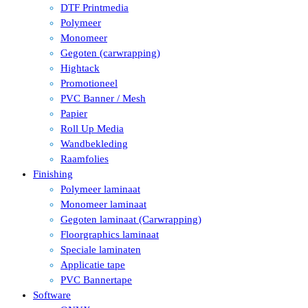
DTF Printmedia
Polymeer
Monomeer
Gegoten (carwrapping)
Hightack
Promotioneel
PVC Banner / Mesh
Papier
Roll Up Media
Wandbekleding
Raamfolies
Finishing
Polymeer laminaat
Monomeer laminaat
Gegoten laminaat (Carwrapping)
Floorgraphics laminaat
Speciale laminaten
Applicatie tape
PVC Bannertape
Software