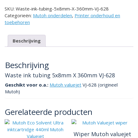
5x8mm
SKU:
Waste-ink-tubing-5x8mm-X-360mm-VJ-628
X
Categorieën:
Mutoh onderdelen
,
Printer onderhoud en
360mm
toebehoren
VJ-
628
aantal
Beschrijving
Beschrijving
Waste ink tubing 5x8mm X 360mm VJ-628
Geschikt voor o.a.:
Mutoh valuejet
VJ-628 (origineel
Mutoh)
Gerelateerde producten
Wiper Mutoh valuejet