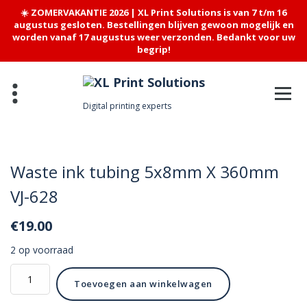
☀️ ZOMERVAKANTIE 2026 | XL Print Solutions is van 7 t/m 16
augustus gesloten. Bestellingen blijven gewoon mogelijk en
worden vanaf 17 augustus weer verzonden. Bedankt voor uw
begrip!
Skip
to
content
Digital printing experts
Waste ink tubing 5x8mm X 360mm
VJ-628
€
19.00
2 op voorraad
Waste
Toevoegen aan winkelwagen
ink
tubing