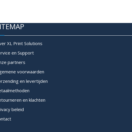
ITEMAP
er XL Print Solutions
rvice en Support
nze partners
lgemene voorwaarden
rzending en levertijden
etaalmethoden
tourneren en klachten
ivacy beleid
ontact