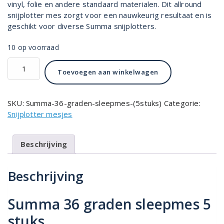
vinyl, folie en andere standaard materialen. Dit allround
snijplotter mes zorgt voor een nauwkeurig resultaat en is
geschikt voor diverse Summa snijplotters.
10 op voorraad
Summa
Toevoegen aan winkelwagen
36
graden
sleepmes
SKU:
Summa-36-graden-sleepmes-(5stuks)
Categorie:
(5
Snijplotter mesjes
stuks)
aantal
Beschrijving
Beschrijving
Summa 36 graden sleepmes 5
stuks