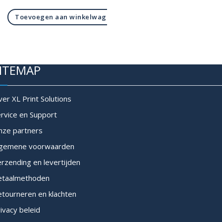
Toevoegen aan winkelwagen
ITEMAP
er XL Print Solutions
rvice en Support
nze partners
lgemene voorwaarden
rzending en levertijden
etaalmethoden
tourneren en klachten
ivacy beleid