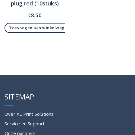
plug red (10stuks)
€
8.50
Toevoegen aan winkelwagen
SITEMAP
Over XL Print Solutions
Service en Support
Onze partners