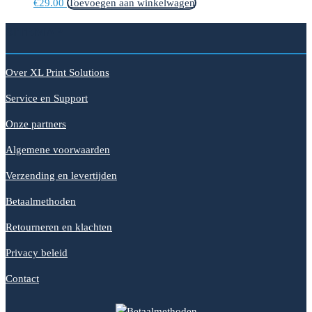
€
29.00
Toevoegen aan winkelwagen
SITEMAP
Over XL Print Solutions
Service en Support
Onze partners
Algemene voorwaarden
Verzending en levertijden
Betaalmethoden
Retourneren en klachten
Privacy beleid
Contact