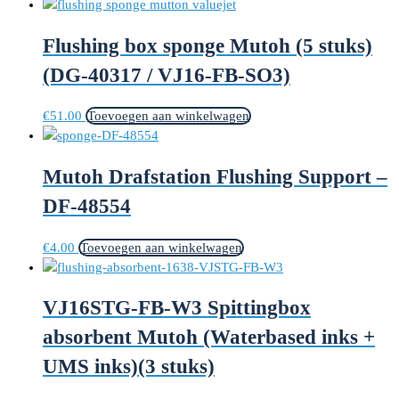
Flushing box sponge Mutoh (5 stuks)
(DG-40317 / VJ16-FB-SO3)
€
51.00
Toevoegen aan winkelwagen
Mutoh Drafstation Flushing Support –
DF-48554
€
4.00
Toevoegen aan winkelwagen
VJ16STG-FB-W3 Spittingbox
absorbent Mutoh (Waterbased inks +
UMS inks)(3 stuks)