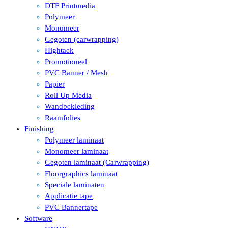
DTF Printmedia
Polymeer
Monomeer
Gegoten (carwrapping)
Hightack
Promotioneel
PVC Banner / Mesh
Papier
Roll Up Media
Wandbekleding
Raamfolies
Finishing
Polymeer laminaat
Monomeer laminaat
Gegoten laminaat (Carwrapping)
Floorgraphics laminaat
Speciale laminaten
Applicatie tape
PVC Bannertape
Software