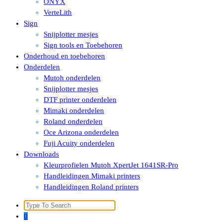
ONYX
VerteLith
Sign
Snijplotter mesjes
Sign tools en Toebehoren
Onderhoud en toebehoren
Onderdelen
Mutoh onderdelen
Snijplotter mesjes
DTF printer onderdelen
Mimaki onderdelen
Roland onderdelen
Oce Arizona onderdelen
Fuji Acuity onderdelen
Downloads
Kleurprofielen Mutoh XpertJet 1641SR-Pro
Handleidingen Mimaki printers
Handleidingen Roland printers
Search
for:
0