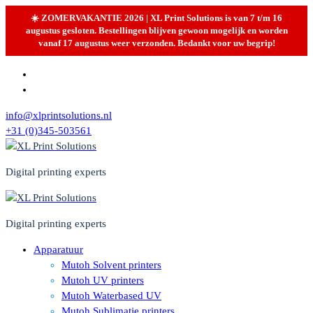
☀️ ZOMERVAKANTIE 2026 | XL Print Solutions is van 7 t/m 16
augustus gesloten. Bestellingen blijven gewoon mogelijk en worden
vanaf 17 augustus weer verzonden. Bedankt voor uw begrip!
Skip
to
content
info@xlprintsolutions.nl
+31 (0)345-503561
Digital printing experts
Digital printing experts
Apparatuur
Mutoh Solvent printers
Mutoh UV printers
Mutoh Waterbased UV
Mutoh Sublimatie printers