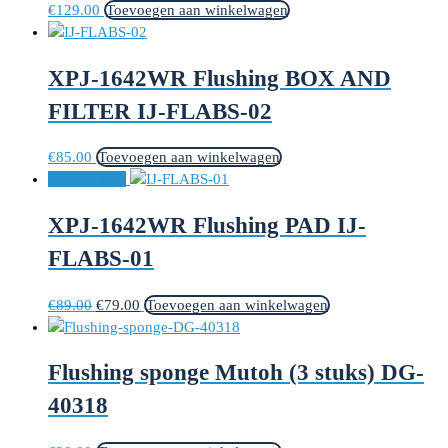
€
129.00
Toevoegen aan winkelwagen
XPJ-1642WR Flushing BOX AND
FILTER IJ-FLABS-02
€
85.00
Toevoegen aan winkelwagen
Aanbieding!
XPJ-1642WR Flushing PAD IJ-
FLABS-01
Oorspronkelijke
Huidige
€
89.00
€
79.00
Toevoegen aan winkelwagen
prijs
prijs
was:
is:
Flushing sponge Mutoh (3 stuks) DG-
€89.00.
€79.00.
40318