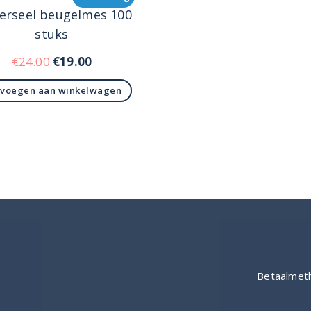
erseel beugelmes 100
stuks
Oorspronkelijke
Huidige
€
24.00
€
19.00
prijs
prijs
voegen aan winkelwagen
was:
is:
€24.00.
€19.00.