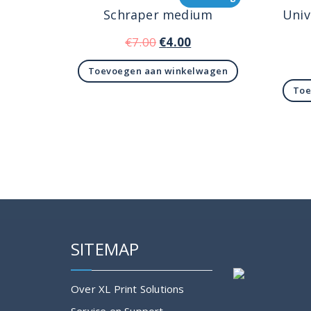
Schraper medium
Univ
Oorspronkelijke
Huidige
€
7.00
€
4.00
prijs
prijs
Toevoegen aan winkelwagen
was:
is:
Toe
€7.00.
€4.00.
SITEMAP
Over XL Print Solutions
Service en Support