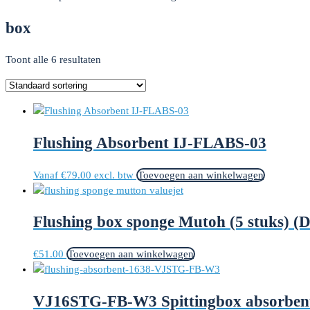
box
Toont alle 6 resultaten
Flushing Absorbent IJ-FLABS-03
Vanaf
€
79.00
excl. btw
Toevoegen aan winkelwagen
Flushing box sponge Mutoh (5 stuks) 
€
51.00
Toevoegen aan winkelwagen
VJ16STG-FB-W3 Spittingbox absorbent