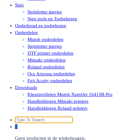
Sign
Snijplotter mesjes
Sign tools en Toebehoren
Onderhoud en toebehoren
Onderdelen
Mutoh onderdelen
Snijplotter mesjes
DTF printer onderdelen
Mimaki onderdelen
Roland onderdelen
Oce Arizona onderdelen
Fuji Acuity onderdelen
Downloads
Kleurprofielen Mutoh XpertJet 1641SR-Pro
Handleidingen Mimaki printers
Handleidingen Roland printers
Search
for:
0
Geen producten in de winkelwagen.