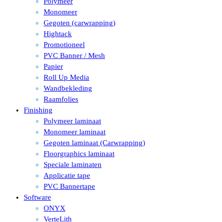
Polymeer
Monomeer
Gegoten (carwrapping)
Hightack
Promotioneel
PVC Banner / Mesh
Papier
Roll Up Media
Wandbekleding
Raamfolies
Finishing
Polymeer laminaat
Monomeer laminaat
Gegoten laminaat (Carwrapping)
Floorgraphics laminaat
Speciale laminaten
Applicatie tape
PVC Bannertape
Software
ONYX
VerteLith