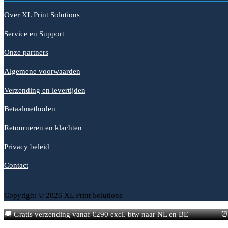
Over XL Print Solutions
Service en Support
Onze partners
Algemene voorwaarden
Verzending en levertijden
Betaalmethoden
Retourneren en klachten
Privacy beleid
Contact
Copyright © 2026 XL Print Solutions
🚚 Gratis verzending vanaf €290 excl. btw naar NL en BE
⏰ 