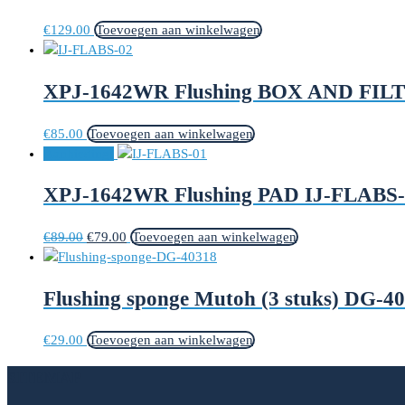
€
129.00
Toevoegen aan winkelwagen
XPJ-1642WR Flushing BOX AND FILT
€
85.00
Toevoegen aan winkelwagen
Aanbieding!
XPJ-1642WR Flushing PAD IJ-FLABS-
Oorspronkelijke
Huidige
€
89.00
€
79.00
Toevoegen aan winkelwagen
prijs
prijs
was:
is:
Flushing sponge Mutoh (3 stuks) DG-4
€89.00.
€79.00.
€
29.00
Toevoegen aan winkelwagen
SITEMAP