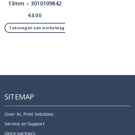
13mm – 3010109842
€
4.00
Toevoegen aan winkelwagen
SITEMAP
Over XL Print Solutions
Service en Support
Onze partners