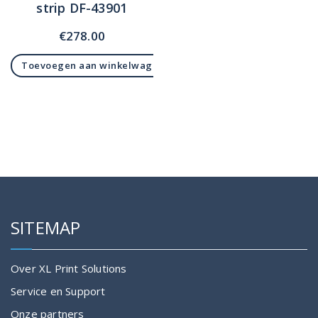
strip DF-43901
€
278.00
Toevoegen aan winkelwagen
SITEMAP
Over XL Print Solutions
Service en Support
Onze partners