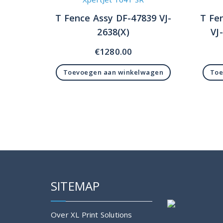
T Fence Assy DF-47839 VJ-
T Fe
2638(X)
VJ
€
1280.00
Toevoegen aan winkelwagen
Toe
SITEMAP
Over XL Print Solutions