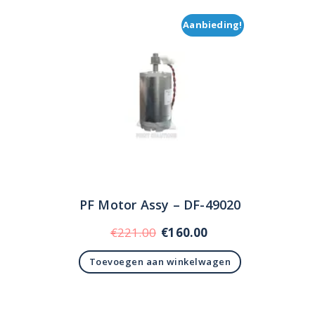
Aanbieding!
PF Motor Assy – DF-49020
Oorspronkelijke
Huidige
€
221.00
€
160.00
prijs
prijs
Toevoegen aan winkelwagen
was:
is:
€221.00.
€160.00.