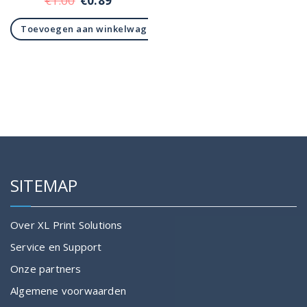
€
1.00
€
0.89
prijs
prijs
Toevoegen aan winkelwagen
was:
is:
€1.00.
€0.89.
SITEMAP
Over XL Print Solutions
Service en Support
Onze partners
Algemene voorwaarden