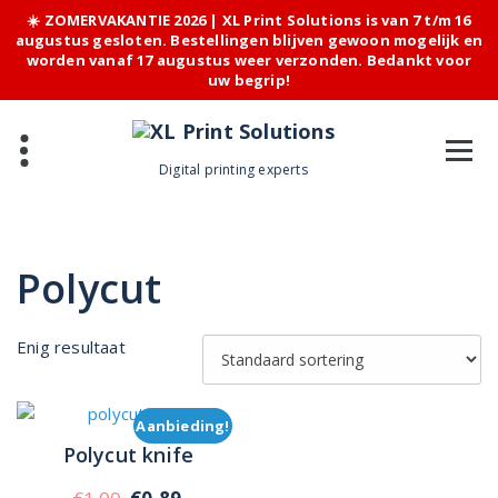
☀️ ZOMERVAKANTIE 2026 | XL Print Solutions is van 7 t/m 16
augustus gesloten. Bestellingen blijven gewoon mogelijk en
worden vanaf 17 augustus weer verzonden. Bedankt voor
uw begrip!
Skip
to
content
Digital printing experts
Polycut
Enig resultaat
Aanbieding!
Polycut knife
Oorspronkelijke
Huidige