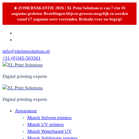
☀️ ZOMERVAKANTIE 2026 | XL Print Solutions is van 7 t/m 16
augustus gesloten. Bestellingen blijven gewoon mogelijk en worden
vanaf 17 augustus weer verzonden. Bedankt voor uw begrip!
Skip
to
content
info@xlprintsolutions.nl
+31 (0)345-503561
Digital printing experts
Digital printing experts
Apparatuur
Mutoh Solvent printers
Mutoh UV printers
Mutoh Waterbased UV
Mutoh Sublimatie printers