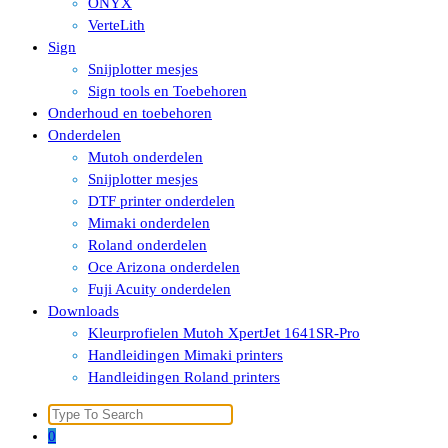
ONYX
VerteLith
Sign
Snijplotter mesjes
Sign tools en Toebehoren
Onderhoud en toebehoren
Onderdelen
Mutoh onderdelen
Snijplotter mesjes
DTF printer onderdelen
Mimaki onderdelen
Roland onderdelen
Oce Arizona onderdelen
Fuji Acuity onderdelen
Downloads
Kleurprofielen Mutoh XpertJet 1641SR-Pro
Handleidingen Mimaki printers
Handleidingen Roland printers
Search
for:
0