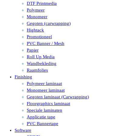
DTF Printmedia
Polymeer
Monomeer
Gegoten (carwrapping)
Hightack
Promotioneel
PVC Banner / Mesh
Papier
Roll Up Media
Wandbekleding
Raamfolies
Finishing
Polymeer laminaat
Monomeer laminaat
Gegoten laminaat (Carwrapping)
Floorgraphics laminaat
Speciale laminaten
Applicatie tape
PVC Bannertape
Software