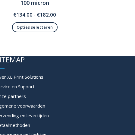
100 micron
Prijsklasse:
€
134.00
-
€
182.00
€134.00
Opties selecteren
tot
Dit
€182.00
product
heeft
meerdere
ITEMAP
variaties.
Deze
optie
er XL Print Solutions
kan
rvice en Support
gekozen
worden
nze partners
op
lgemene voorwaarden
de
productpagina
rzending en levertijden
etaalmethoden
tourneren en klachten