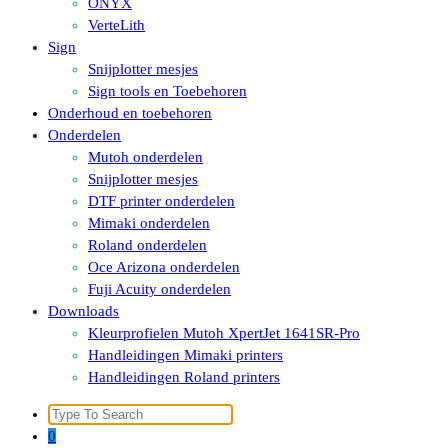
ONYX
VerteLith
Sign
Snijplotter mesjes
Sign tools en Toebehoren
Onderhoud en toebehoren
Onderdelen
Mutoh onderdelen
Snijplotter mesjes
DTF printer onderdelen
Mimaki onderdelen
Roland onderdelen
Oce Arizona onderdelen
Fuji Acuity onderdelen
Downloads
Kleurprofielen Mutoh XpertJet 1641SR-Pro
Handleidingen Mimaki printers
Handleidingen Roland printers
Search
for:
0