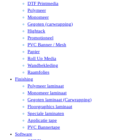
DTF Printmedia
Polymeer
Monomeer
Gegoten (carwrapping)
Hightack
Promotioneel
PVC Banner / Mesh
Papier
Roll Up Media
Wandbekleding
Raamfolies
Finishing
Polymeer laminaat
Monomeer laminaat
Gegoten laminaat (Carwrapping)
Floorgraphics laminaat
Speciale laminaten
Applicatie tape
PVC Bannertape
Software