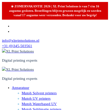
☀️ ZOMERVAKANTIE 2026 | XL Print Solutions is van 7 t/m 16
augustus gesloten. Bestellingen blijven gewoon mogelijk en worden
vanaf 17 augustus weer verzonden. Bedankt voor uw begrip!
Skip
to
content
info@xlprintsolutions.nl
+31 (0)345-503561
Digital printing experts
Digital printing experts
Apparatuur
Mutoh Solvent printers
Mutoh UV printers
Mutoh Waterbased UV
Mutoh Sublimatie printers