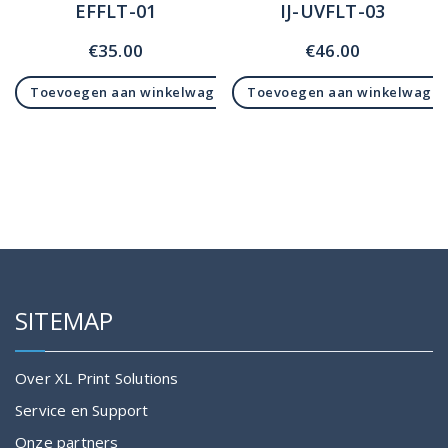
EFFLT-01
IJ-UVFLT-03
€
35.00
€
46.00
Toevoegen aan winkelwagen
Toevoegen aan winkelwage
SITEMAP
Over XL Print Solutions
Service en Support
Onze partners