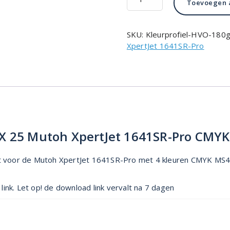
Toevoegen 
180grs
kleurprofiel
ONYX
SKU:
Kleurprofiel-HVO-18
25
XpertJet 1641SR-Pro
Mutoh
XpertJet
1641SR-
Pro
CMYK
MS41
aantal
YX 25 Mutoh XpertJet 1641SR-Pro CMY
voor de Mutoh XpertJet 1641SR-Pro met 4 kleuren CMYK MS41 in
ink. Let op! de download link vervalt na 7 dagen