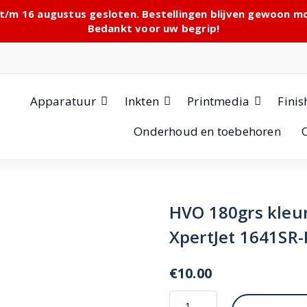
 t/m 16 augustus gesloten. Bestellingen blijven gewoon 
Bedankt voor uw begrip!
Apparatuur
Inkten
Printmedia
Finis
Onderhoud en toebehoren
HVO 180grs kleu
XpertJet 1641SR
€
10.00
HVO