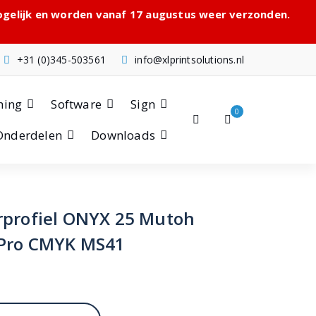
mogelijk en worden vanaf 17 augustus weer verzonden.
+31 (0)345-503561
info@xlprintsolutions.nl
hing
Software
Sign
0
Onderdelen
Downloads
rprofiel ONYX 25 Mutoh
-Pro CMYK MS41