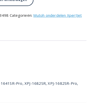
.
43498
Categorieën:
Mutoh onderdelen XpertJet
PJ-1641SR-Pro, XPJ-1682SR, XPJ-1682SR-Pro,