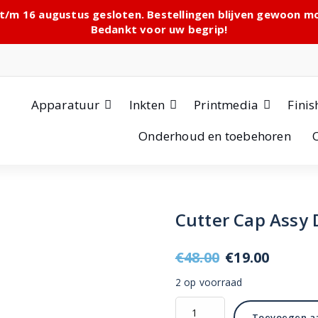
 t/m 16 augustus gesloten. Bestellingen blijven gewoon 
Bedankt voor uw begrip!
Apparatuur
Inkten
Printmedia
Finis
Onderhoud en toebehoren
Cutter Cap Assy
Oorspronkel
Huidi
€
48.00
€
19.00
prijs
prijs
2 op voorraad
was:
is:
Cutter
Toevoegen a