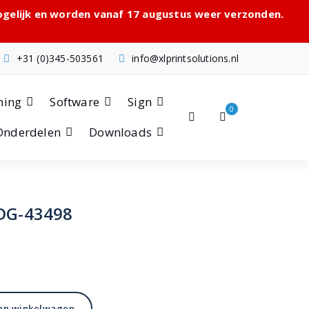
mogelijk en worden vanaf 17 augustus weer verzonden.
+31 (0)345-503561
info@xlprintsolutions.nl
hing
Software
Sign
0
Onderdelen
Downloads
 DG-43498
ijke
ge
an winkelwagen