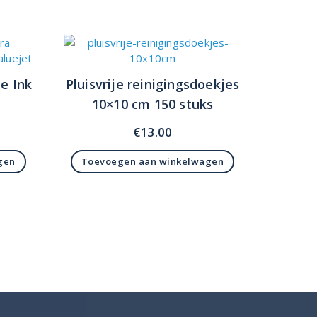
e Ink
Pluisvrije reinigingsdoekjes
10×10 cm 150 stuks
€
13.00
gen
Toevoegen aan winkelwagen