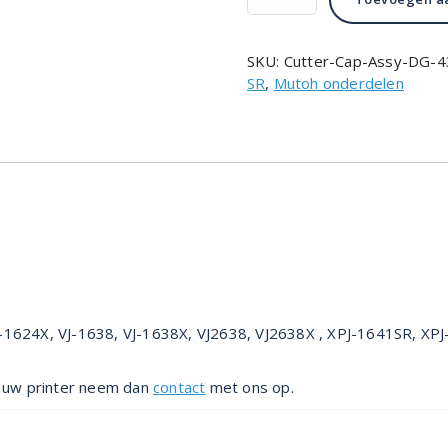
€48.00.
€19.00
Cap
Assy
DG-
SKU:
Cutter-Cap-Assy-DG-
43498
SR
,
Mutoh onderdelen
aantal
J-1624X, VJ-1638, VJ-1638X, VJ2638, VJ2638X , XPJ-1641SR, X
in uw printer neem dan
contact
met ons op.