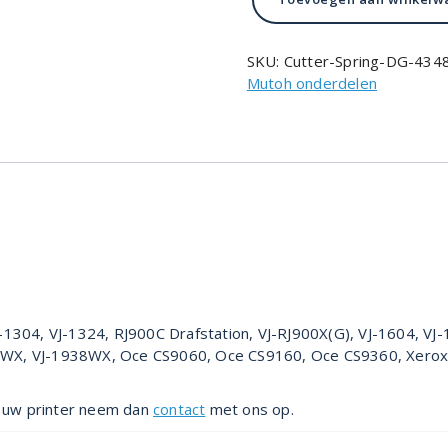
Spring
DG-
43484
SKU:
Cutter-Spring-DG-434
aantal
Mutoh onderdelen
-1304, VJ-1324, RJ900C Drafstation, VJ-RJ900X(G), VJ-1604, VJ
8WX, VJ-1938WX, Oce CS9060, Oce CS9160, Oce CS9360, Xerox 
in uw printer neem dan
contact
met ons op.