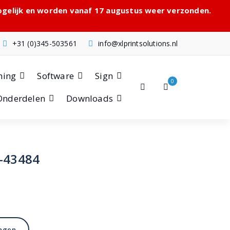
mogelijk en worden vanaf 17 augustus weer verzonden.
+31 (0)345-503561
info@xlprintsolutions.nl
hing
Software
Sign
0
Onderdelen
Downloads
G-43484
agen