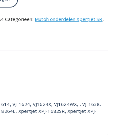
84
Categorieën:
Mutoh onderdelen XpertJet SR
,
-1614, VJ-1624, VJ1624X, VJ1624WX, , VJ-1638,
8264E, XpertJet XPJ-1682SR, XpertJet XPJ-