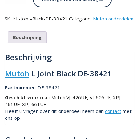
Joint
Black
DE-
SKU:
L-Joint-Black-DE-38421
Categorie:
Mutoh onderdelen
38421
aantal
Beschrijving
Beschrijving
Mutoh
L Joint Black DE-38421
Partnummer:
DE-38421
Geschikt voor o.a.:
Mutoh VJ-426UF, VJ-626UF, XPJ-
461UF, XPJ-661UF
Heeft u vragen over dit onderdeel neem dan
contact
met
ons op.