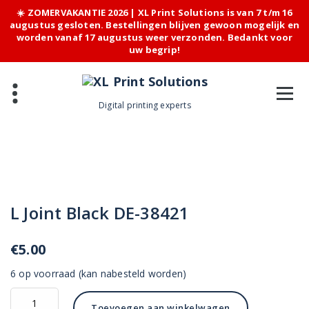
☀️ ZOMERVAKANTIE 2026 | XL Print Solutions is van 7 t/m 16
augustus gesloten. Bestellingen blijven gewoon mogelijk en
worden vanaf 17 augustus weer verzonden. Bedankt voor
uw begrip!
Skip
to
content
Digital printing experts
L Joint Black DE-38421
€
5.00
6 op voorraad (kan nabesteld worden)
L
Toevoegen aan winkelwagen