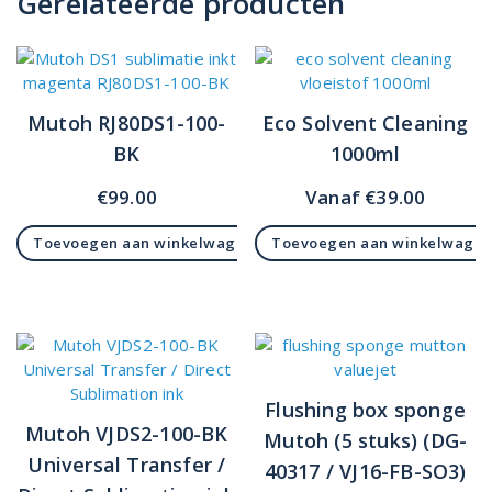
Gerelateerde producten
Mutoh RJ80DS1-100-
Eco Solvent Cleaning
BK
1000ml
€
99.00
Vanaf
€
39.00
Toevoegen aan winkelwagen
Toevoegen aan winkelwage
Flushing box sponge
Mutoh VJDS2-100-BK
Mutoh (5 stuks) (DG-
Universal Transfer /
40317 / VJ16-FB-SO3)