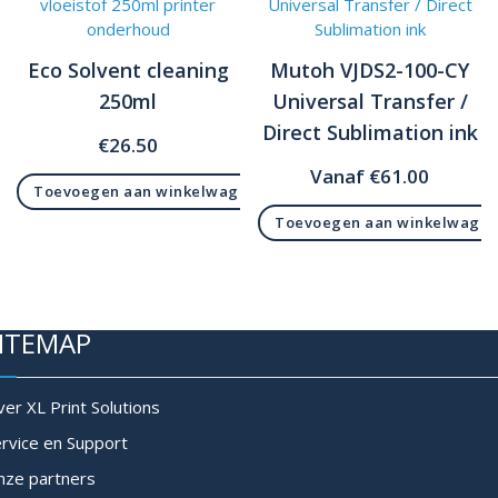
Eco Solvent cleaning
Mutoh VJDS2-100-CY
250ml
Universal Transfer /
Direct Sublimation ink
€
26.50
Vanaf
€
61.00
Toevoegen aan winkelwagen
Toevoegen aan winkelwage
ITEMAP
er XL Print Solutions
rvice en Support
nze partners