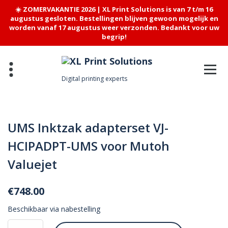
☀️ ZOMERVAKANTIE 2026 | XL Print Solutions is van 7 t/m 16
augustus gesloten. Bestellingen blijven gewoon mogelijk en
worden vanaf 17 augustus weer verzonden. Bedankt voor uw
begrip!
Skip
to
content
Digital printing experts
UMS Inktzak adapterset VJ-
HCIPADPT-UMS voor Mutoh
Valuejet
€
748.00
Beschikbaar via nabestelling
UMS