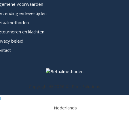
lgemene voorwaarden
rzending en levertijden
etaalmethoden
tourneren en klachten
ivacy beleid
ontact
Copyright © 2026 XL Print Solutions
Nederlands