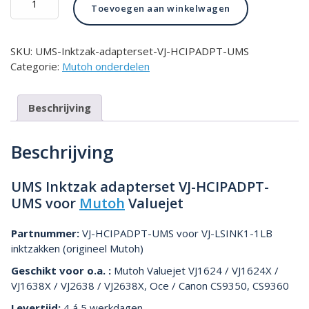
Toevoegen aan winkelwagen
Inktzak
adapterset
VJ-
SKU:
UMS-Inktzak-adapterset-VJ-HCIPADPT-UMS
HCIPADPT-
Categorie:
Mutoh onderdelen
UMS
voor
Mutoh
Beschrijving
Valuejet
aantal
Beschrijving
UMS Inktzak adapterset VJ-HCIPADPT-
UMS voor
Mutoh
Valuejet
Partnummer:
VJ-HCIPADPT-UMS voor VJ-LSINK1-1LB
inktzakken (origineel Mutoh)
Geschikt voor o.a. :
Mutoh Valuejet VJ1624 / VJ1624X /
VJ1638X / VJ2638 / VJ2638X, Oce / Canon CS9350, CS9360
Levertijd:
4 á 5 werkdagen