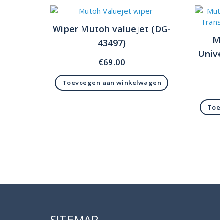
Wiper Mutoh valuejet (DG-
M
43497)
Unive
€
69.00
Toevoegen aan winkelwagen
Toe
SITEMAP