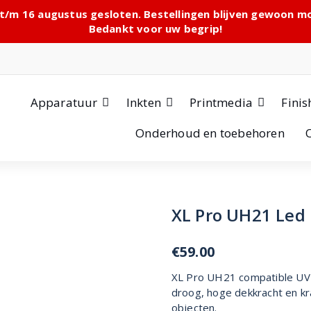
 t/m 16 augustus gesloten. Bestellingen blijven gewoon 
Bedankt voor uw begrip!
Apparatuur
Inkten
Printmedia
Finis
Onderhoud en toebehoren
XL Pro UH21 Led 
€
59.00
XL Pro UH21 compatible UV i
droog, hoge dekkracht en kr
objecten.