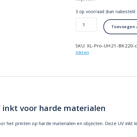
3 op voorraad (kan nabesteld
XL
Toevoegen 
Pro
UH21
Led
SKU:
XL-Pro-UH21-BK220-c
UV
Inkten
Curable
inkt
220ml
Black
aantal
 inkt voor harde materialen
r het printen op harde materialen en objecten. Deze UV inkt le