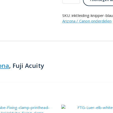
knipper
aantal
SKU:
inktleiding-knipper-bla
Arizona / Canon onderdelen
ona
, Fuji Acuity