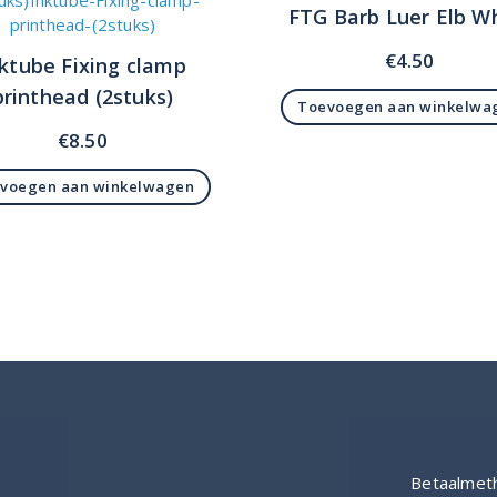
FTG Barb Luer Elb W
€
4.50
ktube Fixing clamp
printhead (2stuks)
Toevoegen aan winkelwa
€
8.50
voegen aan winkelwagen