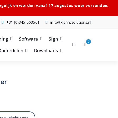
mogelijk en worden vanaf 17 augustus weer verzonden.
+31 (0)345-503561
info@xlprintsolutions.nl
hing
Software
Sign
0
Onderdelen
Downloads
per
an winkelwagen