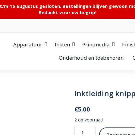
 t/m 16 augustus gesloten. Bestellingen blijven gewoon 
Bedankt voor uw begrip!
Apparatuur
Inkten
Printmedia
Finis
Onderhoud en toebehoren
Inktleiding knip
€
5.00
2 op voorraad
Inktleiding
Toevoegen a