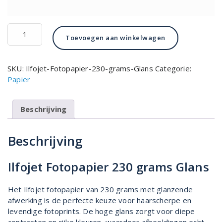
Ilfojet
Toevoegen aan winkelwagen
Fotopapier
230
grams
SKU:
Ilfojet-Fotopapier-230-grams-Glans
Categorie:
Glans
Papier
aantal
Beschrijving
Beschrijving
Ilfojet Fotopapier 230 grams Glans
Het Ilfojet fotopapier van 230 grams met glanzende
afwerking is de perfecte keuze voor haarscherpe en
levendige fotoprints. De hoge glans zorgt voor diepe
contrasten en rijke kleuren, waardoor afbeeldingen echt