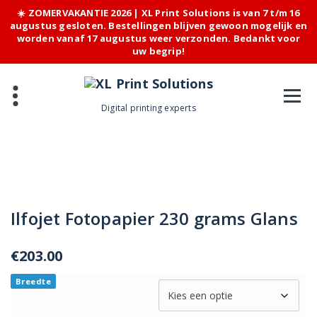
☀️ ZOMERVAKANTIE 2026 | XL Print Solutions is van 7 t/m 16
augustus gesloten. Bestellingen blijven gewoon mogelijk en
worden vanaf 17 augustus weer verzonden. Bedankt voor
uw begrip!
Skip
to
content
Digital printing experts
Ilfojet Fotopapier 230 grams Glans
€
203.00
Breedte