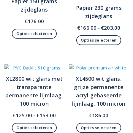
Papier 150 grams
Papier 230 grams
zijdeglans
zijdeglans
€
176.00
Prijs
€
166.00
-
€
203.00
Opties selecteren
€166
Opties selecteren
Dit
tot
product
Dit
€203
heeft
product
meerdere
heeft
variaties.
meerdere
Deze
variaties.
XL2800 wit glans met
XL4500 wit glans,
optie
Deze
transparante
grijze permanente
kan
optie
gekozen
kan
permanente lijmlaag,
acryl gebaseerde
worden
gekozen
100 micron
lijmlaag, 100 micron
op
worden
de
op
Prijsklasse:
€
125.00
-
€
153.00
€
186.00
productpagina
de
€125.00
productpagina
Opties selecteren
Opties selecteren
tot