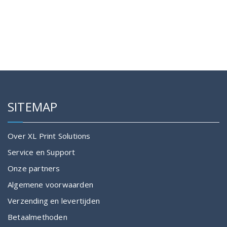
Dit
Dit
€153.00
product
product
heeft
heeft
meerdere
meerdere
variaties.
variaties.
Deze
Deze
optie
optie
kan
kan
gekozen
gekozen
SITEMAP
worden
worden
op
op
de
de
Over XL Print Solutions
productpagina
productpagina
Service en Support
Onze partners
Algemene voorwaarden
Verzending en levertijden
Betaalmethoden