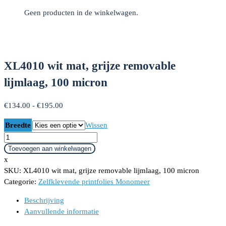
Geen producten in de winkelwagen.
XL4010 wit mat, grijze removable
lijmlaag, 100 micron
Prijsklasse:
€
134.00
-
€
195.00
€134.00
Breedte
Wissen
tot
XL4010
€195.00
wit
Toevoegen aan winkelwagen
mat,
x
grijze
SKU:
XL4010 wit mat, grijze removable lijmlaag, 100 micron
removable
Categorie:
Zelfklevende printfolies Monomeer
lijmlaag,
Beschrijving
100
Aanvullende informatie
micron
aantal