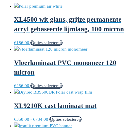
XL4500 wit glans, grijze permanente
acryl gebaseerde lijmlaag, 100 micron
Dit
€
186.00
Opties selecteren
product
heeft
Vloerlaminaat PVC monomeer 120
meerdere
variaties.
micron
Deze
optie
Dit
€
256.00
Opties selecteren
kan
product
gekozen
heeft
worden
XL9210K cast laminaat mat
meerdere
op
variaties.
de
Deze
Prijsklasse:
Dit
€
350.00
-
€
734.00
Opties selecteren
productpagina
optie
€350.00
product
kan