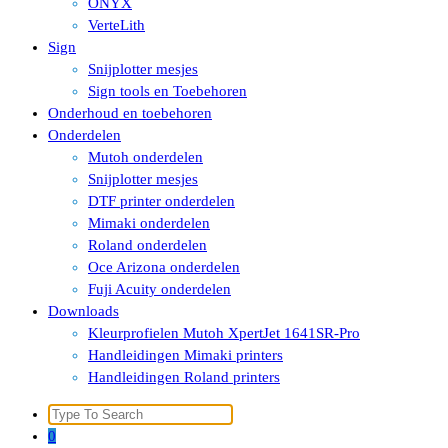
ONYX
VerteLith
Sign
Snijplotter mesjes
Sign tools en Toebehoren
Onderhoud en toebehoren
Onderdelen
Mutoh onderdelen
Snijplotter mesjes
DTF printer onderdelen
Mimaki onderdelen
Roland onderdelen
Oce Arizona onderdelen
Fuji Acuity onderdelen
Downloads
Kleurprofielen Mutoh XpertJet 1641SR-Pro
Handleidingen Mimaki printers
Handleidingen Roland printers
Search
for:
0