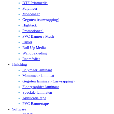
DTF Printmedia
Polymeer
Monomeer
Gegoten (carwrapping)
Hightack
Promotioneel
PVC Banner / Mesh
Papier
Roll Up Media
Wandbekleding
Raamfolies
Finishing
Polymeer laminaat
Monomeer laminaat
Gegoten laminaat (Carwrapping)
Floorgraphics laminaat
Speciale laminaten
Applicatie tape
PVC Bannertape
Software