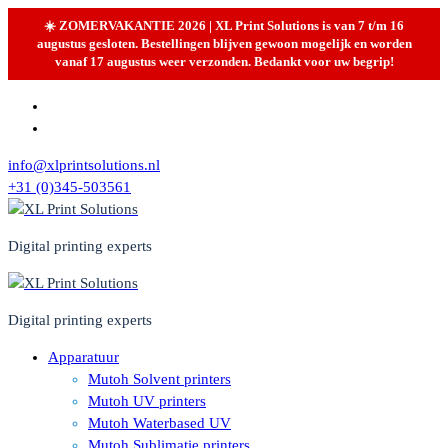
☀️ ZOMERVAKANTIE 2026 | XL Print Solutions is van 7 t/m 16
augustus gesloten. Bestellingen blijven gewoon mogelijk en worden
vanaf 17 augustus weer verzonden. Bedankt voor uw begrip!
Skip
to
content
info@xlprintsolutions.nl
+31 (0)345-503561
Digital printing experts
Digital printing experts
Apparatuur
Mutoh Solvent printers
Mutoh UV printers
Mutoh Waterbased UV
Mutoh Sublimatie printers