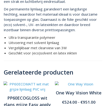
een strak en luchtbelvrij eindresultaat.
De permanente lijmlaag garandeert een langdurige
hechting, waardoor het materiaal ideaal is voor duurzame
toepassingen op glas. Daarnaast is de folie geschikt voor
(eco) solvent-, UV- en latexinkten en daardoor breed
inzetbaar binnen diverse printtoepassingen.
Ultra transparante polymeer
Uitvoering met solvent lijmlaag
Vergelijkbaar met clearview van 3M
Geschikt voor (eco)solvent en latex inkten
Gerelateerde producten
One Way Vision White
PP60ECOGLOSS wit
Prijs
€
524.00
-
€
951.00
glans grijze Easy apply