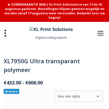
☀️ ZOMERVAKANTIE 2026 | XL Print Solutions is van 7 t/m 16
augustus gesloten. Bestellingen blijven gewoon mogelijk en
worden vanaf 17 augustus weer verzonden. Bedankt voor uw
begrip!
Skip
to
content
Digital printing experts
XL7950G Ultra transparant
polymeer
Prijsklasse:
€
433.00
-
€
606.00
€433.00
Breedte
tot
€606.00