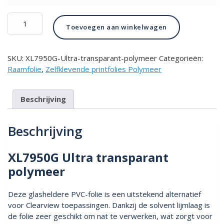
XL7950G
Toevoegen aan winkelwagen
Ultra
transparant
polymeer
SKU:
XL7950G-Ultra-transparant-polymeer
Categorieën:
aantal
Raamfolie
,
Zelfklevende printfolies Polymeer
Beschrijving
Beschrijving
XL7950G Ultra transparant
polymeer
Deze glasheldere PVC-folie is een uitstekend alternatief
voor Clearview toepassingen. Dankzij de solvent lijmlaag is
de folie zeer geschikt om nat te verwerken, wat zorgt voor