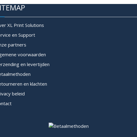
Deze
meerdere
ITEMAP
optie
variaties.
kan
Deze
gekozen
optie
er XL Print Solutions
worden
kan
op
rvice en Support
gekozen
de
worden
nze partners
productpagina
op
lgemene voorwaarden
de
productpagina
rzending en levertijden
etaalmethoden
tourneren en klachten
ivacy beleid
ontact