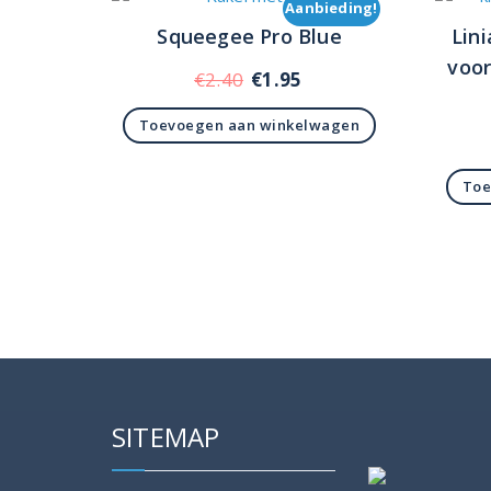
Aanbieding!
Squeegee Pro Blue
Lin
voor
Oorspronkelijke
Huidige
€
2.40
€
1.95
prijs
prijs
Toevoegen aan winkelwagen
was:
is:
€2.40.
€1.95.
Toe
SITEMAP