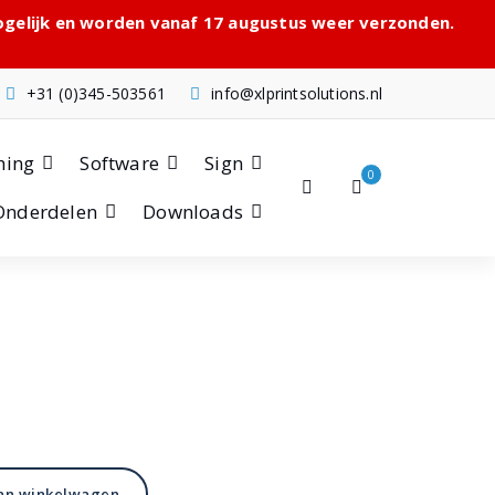
mogelijk en worden vanaf 17 augustus weer verzonden.
+31 (0)345-503561
info@xlprintsolutions.nl
hing
Software
Sign
0
Onderdelen
Downloads
jke
an winkelwagen