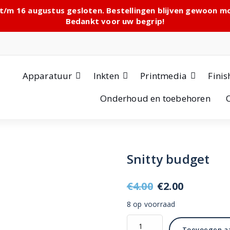
 t/m 16 augustus gesloten. Bestellingen blijven gewoon 
Bedankt voor uw begrip!
Apparatuur
Inkten
Printmedia
Finis
Onderhoud en toebehoren
Snitty budget
Oorspronkeli
Huidige
€
4.00
€
2.00
prijs
prijs
8 op voorraad
was:
is:
Snitty
Toevoegen a