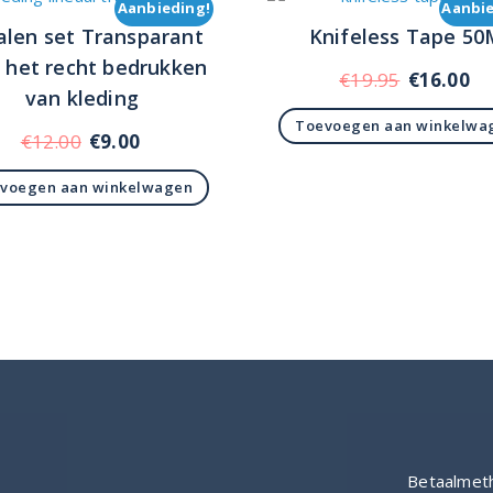
Aanbieding!
Aanbie
ialen set Transparant
Knifeless Tape 50
 het recht bedrukken
Oorspronk
Hu
€
19.95
€
16.00
van kleding
prijs
pr
Toevoegen aan winkelwa
was:
is:
Oorspronkelijke
Huidige
€
12.00
€
9.00
€19.95.
€1
prijs
prijs
voegen aan winkelwagen
was:
is:
€12.00.
€9.00.