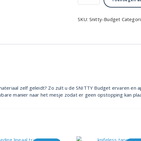
€4.00.
€2.00.
budget
aantal
SKU:
Snitty-Budget
Categor
 materiaal zelf geleidt? Zo zult u de SNITTY Budget ervaren en
bare manier naar het mesje zodat er geen opstopping kan plaat