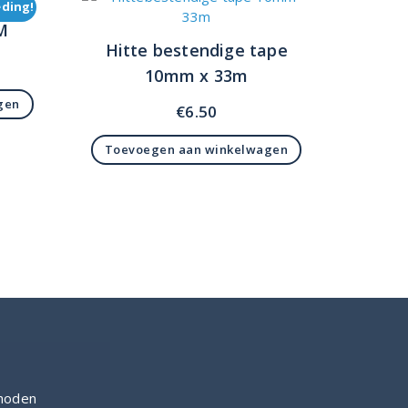
ding!
M
Hitte bestendige tape
elijke
idige
10mm x 33m
ijs
gen
€
6.50
6.00.
Toevoegen aan winkelwagen