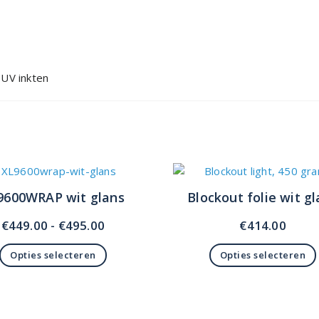
 UV inkten
9600WRAP wit glans
Blockout folie wit g
Prijsklasse:
€
449.00
-
€
495.00
€
414.00
€449.00
Opties selecteren
Opties selecteren
tot
Dit
Dit
€495.00
product
product
heeft
heeft