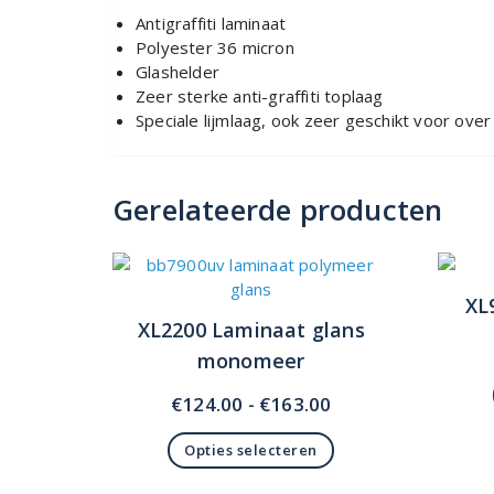
Antigraffiti laminaat
Polyester 36 micron
Glashelder
Zeer sterke anti-graffiti toplaag
Speciale lijmlaag, ook zeer geschikt voor over
Gerelateerde producten
XL
XL2200 Laminaat glans
monomeer
Prijsklasse:
€
124.00
-
€
163.00
€124.00
Opties selecteren
tot
Dit
€163.00