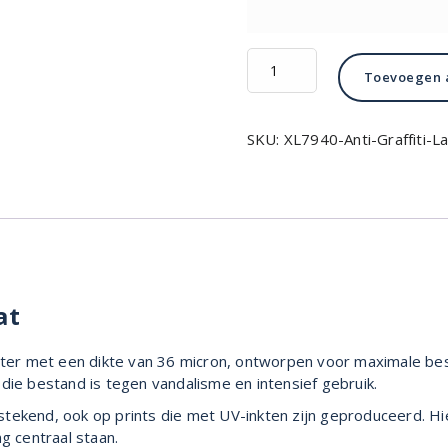
XL7940
Toevoegen 
Anti
Graffiti
Laminaat
SKU:
XL7940-Anti-Graffiti-L
aantal
at
ester met een dikte van 36 micron, ontworpen voor maximale bes
die bestand is tegen vandalisme en intensief gebruik.
uitstekend, ook op prints die met UV-inkten zijn geproduceerd.
 centraal staan.