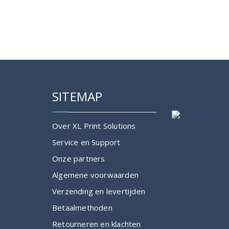
product
heeft
meerdere
variaties.
Deze
optie
kan
gekozen
SITEMAP
worden
op
de
Over XL Print Solutions
productpagina
Service en Support
Onze partners
Algemene voorwaarden
Verzending en levertijden
Betaalmethoden
Retourneren en klachten