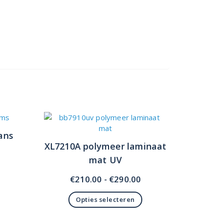
lans
XL7210A polymeer laminaat
mat UV
Prijsklasse:
€
210.00
-
€
290.00
€210.00
Opties selecteren
tot
Dit
€290.00