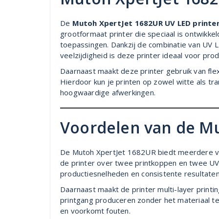
De
Mutoh XpertJet 1682UR UV LED printe
grootformaat printer die speciaal is ontwikk
toepassingen. Dankzij de combinatie van UV L
veelzijdigheid is deze printer ideaal voor pr
Daarnaast maakt deze printer gebruik van flex
Hierdoor kun je printen op zowel witte als tr
hoogwaardige afwerkingen.
Voordelen van de M
De Mutoh XpertJet 1682UR biedt meerdere vo
de printer over twee printkoppen en twee U
productiesnelheden en consistente resultaten
Daarnaast maakt de printer multi-layer printing
printgang produceren zonder het materiaal te
en voorkomt fouten.