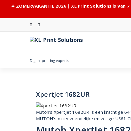
☀️ ZOMERVAKANTIE 2026 | XL Print Solutions is van 7
Skip
to
content
Digital printing experts
XpertJet 1682UR
Mutoh’s XpertJet 1682UR is een krachtige 64”
MUTOH’s milieuvriendelijke en veilige US61 C
Mutoh XpertJet 1682