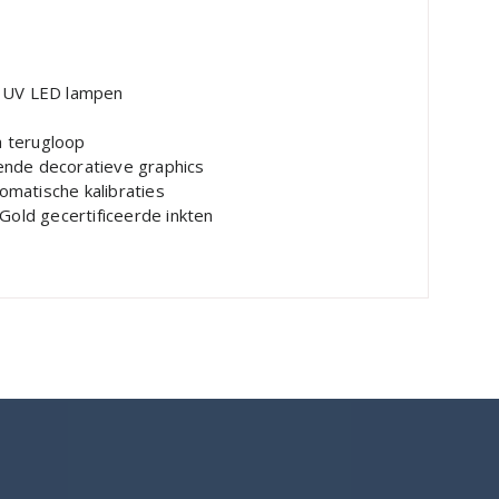
” UV LED lampen
a terugloop
zende decoratieve graphics
matische kalibraties
Gold gecertificeerde inkten