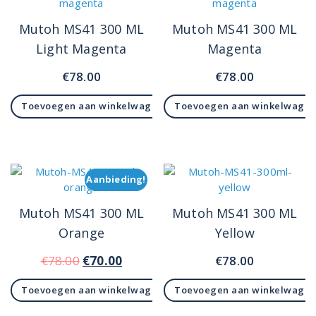
Mutoh MS41 300 ML
Mutoh MS41 300 ML
Light Magenta
Magenta
€
78.00
€
78.00
Toevoegen aan winkelwagen
Toevoegen aan winkelwage
Aanbieding!
Mutoh MS41 300 ML
Mutoh MS41 300 ML
Orange
Yellow
Oorspronkelijke
Huidige
€
78.00
€
70.00
€
78.00
prijs
prijs
Toevoegen aan winkelwagen
Toevoegen aan winkelwage
was:
is:
€78.00.
€70.00.