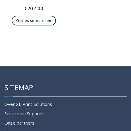
€
202.00
Opties selecteren
Dit
product
heeft
meerdere
variaties.
Deze
optie
kan
gekozen
SITEMAP
worden
op
de
Over XL Print Solutions
productpagina
Service en Support
Onze partners