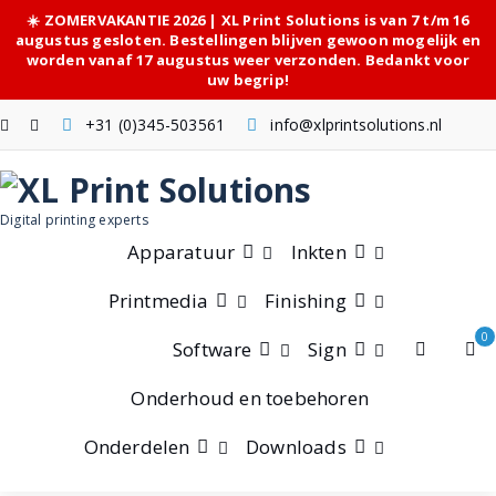
☀️ ZOMERVAKANTIE 2026 | XL Print Solutions is van 7 t/m 16
augustus gesloten. Bestellingen blijven gewoon mogelijk en
worden vanaf 17 augustus weer verzonden. Bedankt voor
uw begrip!
Skip
+31 (0)345-503561
info@xlprintsolutions.nl
to
content
Digital printing experts
Apparatuur
Inkten
Printmedia
Finishing
0
Software
Sign
Onderhoud en toebehoren
Onderdelen
Downloads