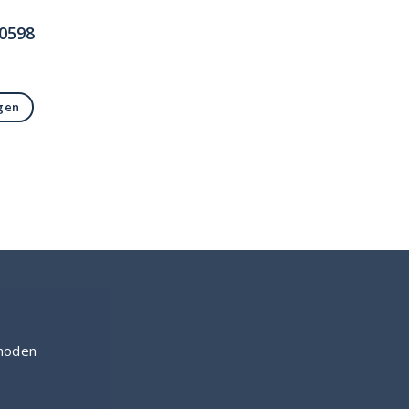
0598
gen