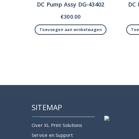
DC Pump Assy DG-43402
DC 
€
300.00
Toevoegen aan winkelwagen
Toe
SITEMAP
Over XL Print Solutions
Service en Support