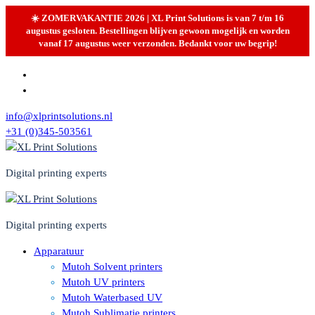
☀️ ZOMERVAKANTIE 2026 | XL Print Solutions is van 7 t/m 16
augustus gesloten. Bestellingen blijven gewoon mogelijk en worden
vanaf 17 augustus weer verzonden. Bedankt voor uw begrip!
Skip
to
content
info@xlprintsolutions.nl
+31 (0)345-503561
Digital printing experts
Digital printing experts
Apparatuur
Mutoh Solvent printers
Mutoh UV printers
Mutoh Waterbased UV
Mutoh Sublimatie printers