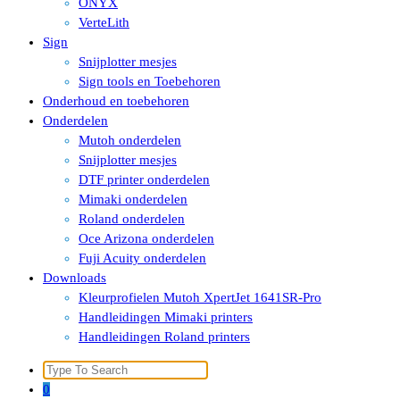
ONYX
VerteLith
Sign
Snijplotter mesjes
Sign tools en Toebehoren
Onderhoud en toebehoren
Onderdelen
Mutoh onderdelen
Snijplotter mesjes
DTF printer onderdelen
Mimaki onderdelen
Roland onderdelen
Oce Arizona onderdelen
Fuji Acuity onderdelen
Downloads
Kleurprofielen Mutoh XpertJet 1641SR-Pro
Handleidingen Mimaki printers
Handleidingen Roland printers
Search
for:
0