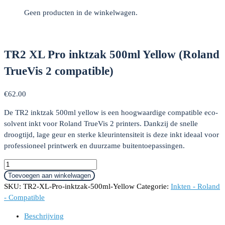
Geen producten in de winkelwagen.
TR2 XL Pro inktzak 500ml Yellow (Roland
TrueVis 2 compatible)
€
62.00
De TR2 inktzak 500ml yellow is een hoogwaardige compatible eco-
solvent inkt voor Roland TrueVis 2 printers. Dankzij de snelle
droogtijd, lage geur en sterke kleurintensiteit is deze inkt ideaal voor
professioneel printwerk en duurzame buitentoepassingen.
TR2
XL
Toevoegen aan winkelwagen
Pro
SKU:
TR2-XL-Pro-inktzak-500ml-Yellow
Categorie:
Inkten - Roland
inktzak
- Compatible
500ml
Beschrijving
Yellow