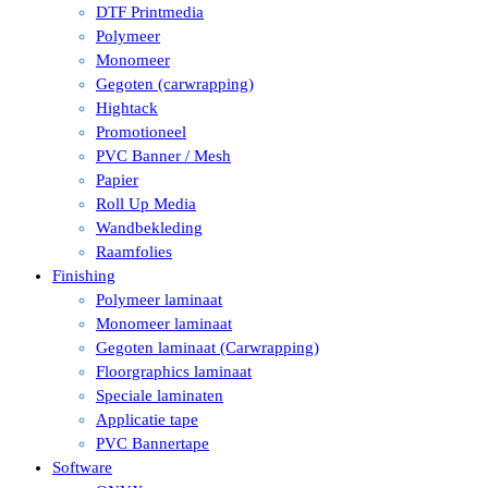
DTF Printmedia
Polymeer
Monomeer
Gegoten (carwrapping)
Hightack
Promotioneel
PVC Banner / Mesh
Papier
Roll Up Media
Wandbekleding
Raamfolies
Finishing
Polymeer laminaat
Monomeer laminaat
Gegoten laminaat (Carwrapping)
Floorgraphics laminaat
Speciale laminaten
Applicatie tape
PVC Bannertape
Software