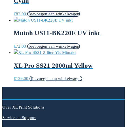
Cyan
€
82.00
Toevoegen aan winkelwagen
Mutoh US11-BK220E UV inkt
€
72.00
Toevoegen aan winkelwagen
XL Pro SS21 2000ml Yellow
€
139.00
Toevoegen aan winkelwagen
SITEMAP
Over XL Print Solutions
Service en Support