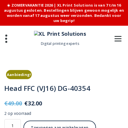
☀️ ZOMERVAKANTIE 2026 | XL Print Solutions is van 7 t/m 16
augustus gesloten. Bestellingen blijven gewoon mogelijk en
worden vanaf 17 augustus weer verzonden. Bedankt voor
uw begrip!
Skip
to
content
Digital printing experts
Aanbieding!
Head FFC (VJ16) DG-40354
Oorspronkelijke
Huidige
€
49.00
€
32.00
prijs
prijs
2 op voorraad
was:
is:
Head
Toevoegen aan winkelwagen