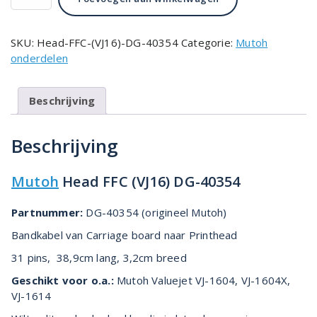
€49.00.
€32.00.
FFC
(VJ16)
DG-
SKU:
Head-FFC-(VJ16)-DG-40354
Categorie:
Mutoh
40354
onderdelen
aantal
Beschrijving
Beschrijving
Mutoh
Head FFC (VJ16) DG-40354
Partnummer:
DG-40354 (origineel Mutoh)
Bandkabel van Carriage board naar Printhead
31 pins, 38,9cm lang, 3,2cm breed
Geschikt voor o.a.:
Mutoh Valuejet VJ-1604, VJ-1604X,
VJ-1614