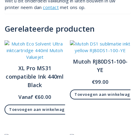
Wilt u dit onderdeel vakkundig in laten bouwen in uw
printer neem dan
contact
met ons op.
Gerelateerde producten
Mutoh RJ80DS1-100-
XL Pro MS31
YE
compatible Ink 440ml
€
99.00
Black
Toevoegen aan winkelwage
Vanaf
€
60.00
Toevoegen aan winkelwagen