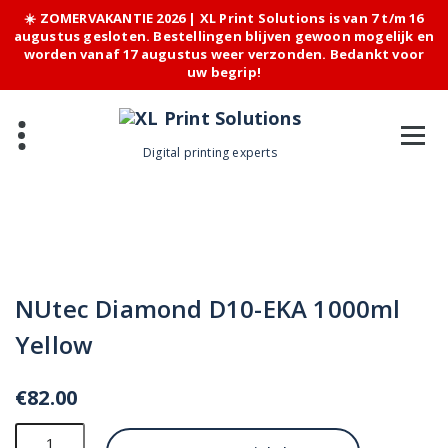
☀️ ZOMERVAKANTIE 2026 | XL Print Solutions is van 7 t/m 16
augustus gesloten. Bestellingen blijven gewoon mogelijk en
worden vanaf 17 augustus weer verzonden. Bedankt voor
uw begrip!
Skip
to
content
Digital printing experts
NUtec Diamond D10-EKA 1000ml
Yellow
€
82.00
NUtec