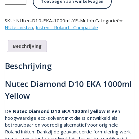
Toevoegen aan winkelwagen
Diamond
D10-
EKA
SKU:
NUtec-D10-EKA-1000ml-YE-Mutoh
Categorieën:
1000ml
NUtec inkten
,
Inkten - Roland - Compatible
Yellow
aantal
Beschrijving
Beschrijving
Nutec Diamond D10 EKA 1000ml
Yellow
De
Nutec Diamond D10 EKA 1000ml yellow
is een
hoogwaardige eco-solvent inkt die is ontwikkeld als
betrouwbaar en voordelig alternatief voor originele
Roland inkten. Dankzij de geavanceerde formulering werk
je met consistente printkwaliteit, terwijl je tegelijkertijd