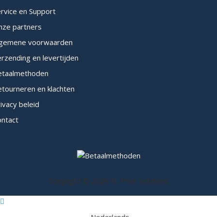
rvice en Support
nze partners
lgemene voorwaarden
rzending en levertijden
etaalmethoden
tourneren en klachten
ivacy beleid
ontact
Copyright © 2026 XL Print Solutions
Nederlands