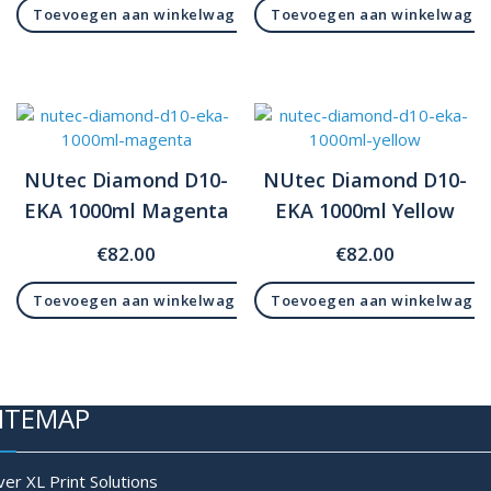
Toevoegen aan winkelwagen
Toevoegen aan winkelwage
NUtec Diamond D10-
NUtec Diamond D10-
EKA 1000ml Magenta
EKA 1000ml Yellow
€
82.00
€
82.00
Toevoegen aan winkelwagen
Toevoegen aan winkelwage
ITEMAP
er XL Print Solutions