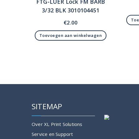
FTG-LUER Lock FM BARB
3/32 BLK 3010104451
Toe
€
2.00
Toevoegen aan winkelwagen
SITEMAP
Over XL Print Solutions
Service en Support