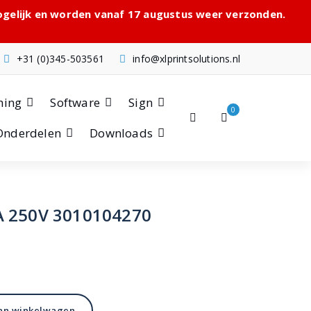
mogelijk en worden vanaf 17 augustus weer verzonden.
+31 (0)345-503561
info@xlprintsolutions.nl
hing
Software
Sign
0
Onderdelen
Downloads
A 250V 3010104270
an winkelwagen