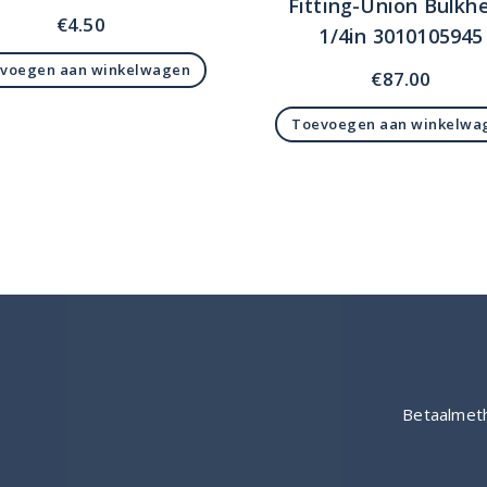
Fitting-Union Bulkh
€
4.50
1/4in 3010105945
voegen aan winkelwagen
€
87.00
Toevoegen aan winkelwa