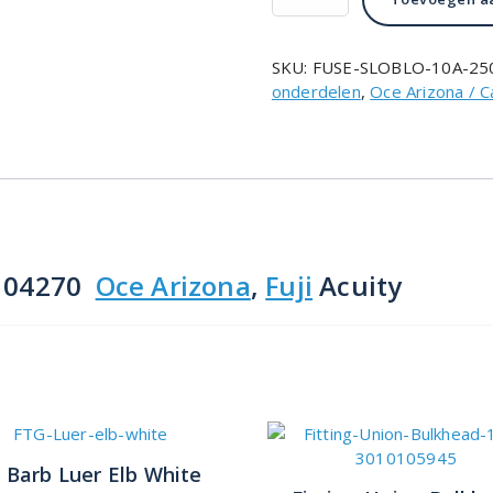
SLOBLO
10A
250V
SKU:
FUSE-SLOBLO-10A-25
3010104270
onderdelen
,
Oce Arizona / 
aantal
0104270
Oce Arizona
,
Fuji
Acuity
 Barb Luer Elb White