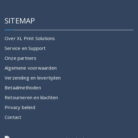
kan
kan
gekozen
gekozen
SITEMAP
worden
worden
op
op
de
de
Over XL Print Solutions
productpagina
productpagina
Service en Support
Onze partners
Algemene voorwaarden
Verzending en levertijden
Betaalmethoden
Retourneren en klachten
Privacy beleid
Contact