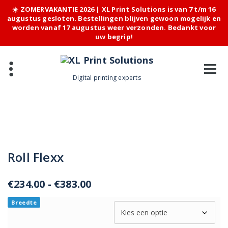
☀️ ZOMERVAKANTIE 2026 | XL Print Solutions is van 7 t/m 16
augustus gesloten. Bestellingen blijven gewoon mogelijk en
worden vanaf 17 augustus weer verzonden. Bedankt voor
uw begrip!
Skip
to
content
Digital printing experts
Roll Flexx
Prijsklasse:
€
234.00
-
€
383.00
€234.00
Breedte
tot