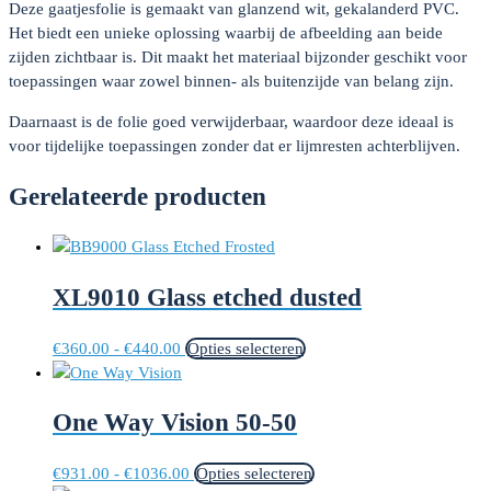
Deze gaatjesfolie is gemaakt van glanzend wit, gekalanderd PVC.
Het biedt een unieke oplossing waarbij de afbeelding aan beide
zijden zichtbaar is. Dit maakt het materiaal bijzonder geschikt voor
toepassingen waar zowel binnen- als buitenzijde van belang zijn.
Daarnaast is de folie goed verwijderbaar, waardoor deze ideaal is
voor tijdelijke toepassingen zonder dat er lijmresten achterblijven.
Gerelateerde producten
XL9010 Glass etched dusted
Prijsklasse:
Dit
€
360.00
-
€
440.00
Opties selecteren
€360.00
product
tot
heeft
One Way Vision 50-50
€440.00
meerdere
variaties.
Deze
Prijsklasse:
Dit
€
931.00
-
€
1036.00
Opties selecteren