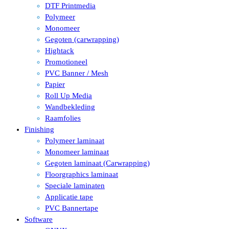
DTF Printmedia
Polymeer
Monomeer
Gegoten (carwrapping)
Hightack
Promotioneel
PVC Banner / Mesh
Papier
Roll Up Media
Wandbekleding
Raamfolies
Finishing
Polymeer laminaat
Monomeer laminaat
Gegoten laminaat (Carwrapping)
Floorgraphics laminaat
Speciale laminaten
Applicatie tape
PVC Bannertape
Software