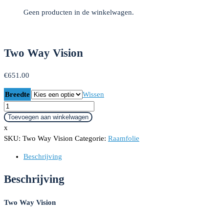
Geen producten in de winkelwagen.
Two Way Vision
€
651.00
Breedte
Wissen
Two
Way
Toevoegen aan winkelwagen
Vision
x
aantal
SKU:
Two Way Vision
Categorie:
Raamfolie
Beschrijving
Beschrijving
Two Way Vision