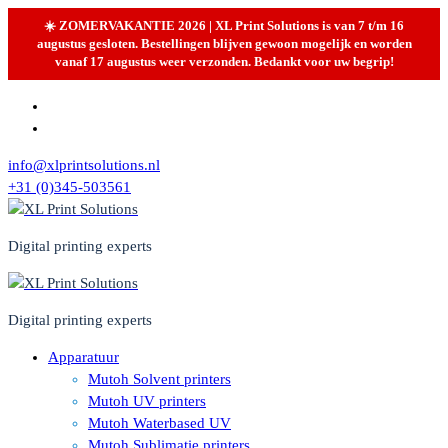
☀️ ZOMERVAKANTIE 2026 | XL Print Solutions is van 7 t/m 16
augustus gesloten. Bestellingen blijven gewoon mogelijk en worden
vanaf 17 augustus weer verzonden. Bedankt voor uw begrip!
Skip
to
content
info@xlprintsolutions.nl
+31 (0)345-503561
Digital printing experts
Digital printing experts
Apparatuur
Mutoh Solvent printers
Mutoh UV printers
Mutoh Waterbased UV
Mutoh Sublimatie printers