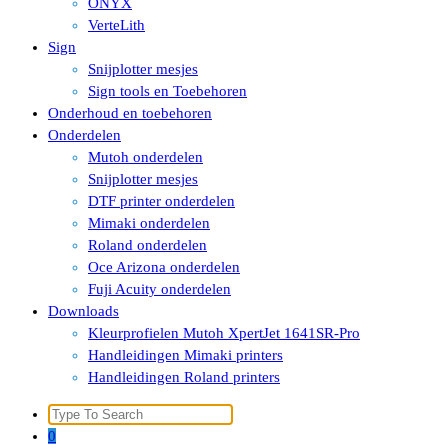
ONYX
VerteLith
Sign
Snijplotter mesjes
Sign tools en Toebehoren
Onderhoud en toebehoren
Onderdelen
Mutoh onderdelen
Snijplotter mesjes
DTF printer onderdelen
Mimaki onderdelen
Roland onderdelen
Oce Arizona onderdelen
Fuji Acuity onderdelen
Downloads
Kleurprofielen Mutoh XpertJet 1641SR-Pro
Handleidingen Mimaki printers
Handleidingen Roland printers
Search
for:
0