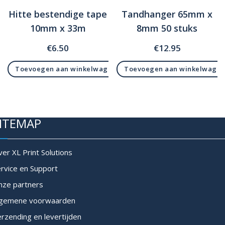
Hitte bestendige tape
Tandhanger 65mm x
10mm x 33m
8mm 50 stuks
€
6.50
€
12.95
Toevoegen aan winkelwagen
Toevoegen aan winkelwage
ITEMAP
er XL Print Solutions
rvice en Support
nze partners
lgemene voorwaarden
rzending en levertijden