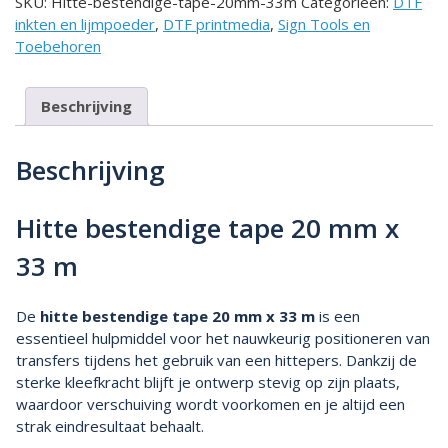
SKU:
Hitte-bestendige-tape-20mm-33m
Categorieën:
DTF
x
inkten en lijmpoeder
,
DTF printmedia
,
Sign Tools en
33m
Toebehoren
aantal
Beschrijving
Beschrijving
Hitte bestendige tape 20 mm x
33 m
De
hitte bestendige tape 20 mm x 33 m
is een
essentieel hulpmiddel voor het nauwkeurig positioneren van
transfers tijdens het gebruik van een hittepers. Dankzij de
sterke kleefkracht blijft je ontwerp stevig op zijn plaats,
waardoor verschuiving wordt voorkomen en je altijd een
strak eindresultaat behaalt.