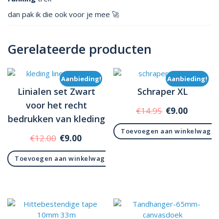
dan pak ik die ook voor je mee 🚀
Gerelateerde producten
Aanbieding!
Aanbieding!
Linialen set Zwart
Schraper XL
voor het recht
Oorspronkelij
Huidig
€
14.95
€
9.00
bedrukken van kleding
prijs
prijs
Toevoegen aan winkelwage
was:
is:
Oorspronkelijke
Huidige
€
12.00
€
9.00
€14.95.
€9.00.
prijs
prijs
Toevoegen aan winkelwagen
was:
is:
€12.00.
€9.00.