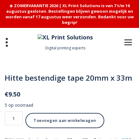
☀️ ZOMERVAKANTIE 2026 | XL Print Solutions is van 7 t/m 16
augustus gesloten. Bestellingen blijven gewoon mogelijk en
worden vanaf 17 augustus weer verzonden. Bedankt voor uw
begrip!
Skip
to
content
Digital printing experts
Hitte bestendige tape 20mm x 33m
€
9.50
5 op voorraad
Hitte
Toevoegen aan winkelwagen
bestendige
tape
20mm