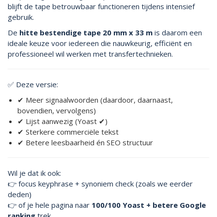
blijft de tape betrouwbaar functioneren tijdens intensief
gebruik.
De
hitte bestendige tape 20 mm x 33 m
is daarom een
ideale keuze voor iedereen die nauwkeurig, efficiënt en
professioneel wil werken met transfertechnieken.
✅ Deze versie:
✔ Meer signaalwoorden (daardoor, daarnaast,
bovendien, vervolgens)
✔ Lijst aanwezig (Yoast ✔)
✔ Sterkere commerciële tekst
✔ Betere leesbaarheid én SEO structuur
Wil je dat ik ook:
👉 focus keyphrase + synoniem check (zoals we eerder
deden)
👉 of je hele pagina naar
100/100 Yoast + betere Google
ranking
trek