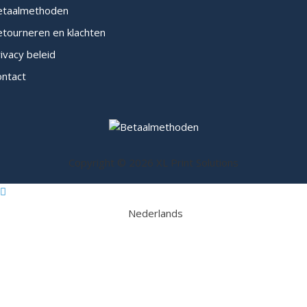
etaalmethoden
tourneren en klachten
ivacy beleid
ontact
Copyright © 2026 XL Print Solutions
Nederlands