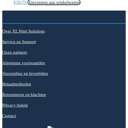
€
19.75
Toevoegen aan winkelwagen
SITEMAP
Over XL Print Solutions
Service en Support
Onze partners
Algemene voorwaarden
Verzending en levertijden
Betaalmethoden
Retourneren en klachten
Privacy beleid
Contact