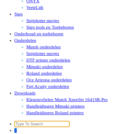
ONYX
VerteLith
Sign
Snijplotter mesjes
Sign tools en Toebehoren
Onderhoud en toebehoren
Onderdelen
Mutoh onderdelen
Snijplotter mesjes
DTF printer onderdelen
Mimaki onderdelen
Roland onderdelen
Oce Arizona onderdelen
Fuji Acuity onderdelen
Downloads
Kleurprofielen Mutoh XpertJet 1641SR-Pro
Handleidingen Mimaki printers
Handleidingen Roland printers
Search
for:
0