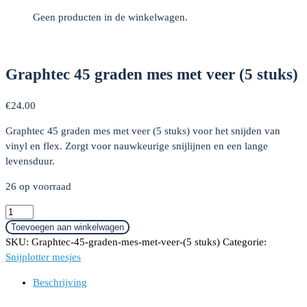
Geen producten in de winkelwagen.
Graphtec 45 graden mes met veer (5 stuks)
€
24.00
Graphtec 45 graden mes met veer (5 stuks) voor het snijden van
vinyl en flex. Zorgt voor nauwkeurige snijlijnen en een lange
levensduur.
26 op voorraad
Graphtec
45
Toevoegen aan winkelwagen
graden
SKU:
Graphtec-45-graden-mes-met-veer-(5 stuks)
Categorie:
mes
Snijplotter mesjes
met
Beschrijving
veer
(5