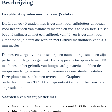
Beschrijving
stuks)
aantal
Graphtec 45 graden mes met veer (5 stuks)
Dit Graphtec 45 graden mes is geschikt voor snijplotters en ideaal
voor het snijden van standaard materialen zoals folie en flex. De set
bevat 5 snijmessen met een snijhoek van 45° en is geschikt voor
Graphtec snijplotters die werken met CB09N meshouders voor 0,9
mm mesjes.
De messen zorgen voor een scherpe en nauwkeurige snede en zijn
perfect voor dagelijks gebruik. Dankzij productie op moderne CNC
machines en het gebruik van hoogwaardig materiaal hebben de
mesjes een lange levensduur en leveren ze consistente prestaties.
Deze plotter messen komen overeen met Graphtec
onderdeelnummer CB09UA en zijn ontwikkeld voor betrouwbare
snijresultaten.
Voordelen van dit snijplotter mes
Geschikt voor Graphtec snijplotters met CB09N meshouders
Ideaal voor folie en flexmateriaal