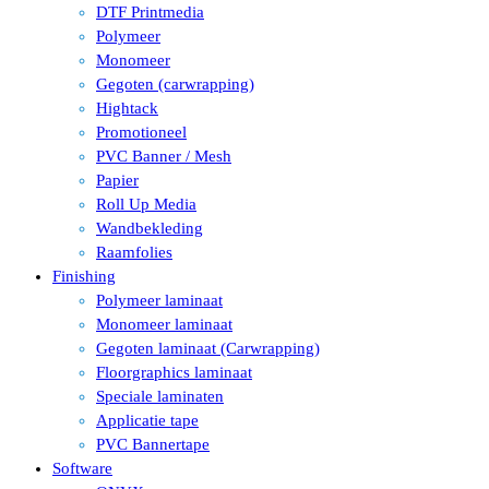
DTF Printmedia
Polymeer
Monomeer
Gegoten (carwrapping)
Hightack
Promotioneel
PVC Banner / Mesh
Papier
Roll Up Media
Wandbekleding
Raamfolies
Finishing
Polymeer laminaat
Monomeer laminaat
Gegoten laminaat (Carwrapping)
Floorgraphics laminaat
Speciale laminaten
Applicatie tape
PVC Bannertape
Software