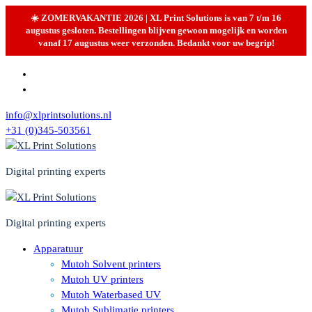
☀️ ZOMERVAKANTIE 2026 | XL Print Solutions is van 7 t/m 16
augustus gesloten. Bestellingen blijven gewoon mogelijk en worden
vanaf 17 augustus weer verzonden. Bedankt voor uw begrip!
Skip
to
content
info@xlprintsolutions.nl
+31 (0)345-503561
Digital printing experts
Digital printing experts
Apparatuur
Mutoh Solvent printers
Mutoh UV printers
Mutoh Waterbased UV
Mutoh Sublimatie printers