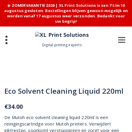
☀️ ZOMERVAKANTIE 2026 | XL Print Solutions is van 7 t/m 16
augustus gesloten. Bestellingen blijven gewoon mogelijk en
worden vanaf 17 augustus weer verzonden. Bedankt voor
uw begrip!
Skip
to
content
Digital printing experts
Eco Solvent Cleaning Liquid 220ml
€
34.00
De Mutoh eco solvent cleaning liquid 220ml is een
reinigingscartridge voor Mutoh printers. Verwijdert
inktresten, voorkomt verstoppingen en zorgt voor een