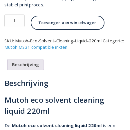
stabiel printproces.
Eco
Toevoegen aan winkelwagen
Solvent
Cleaning
Liquid
SKU:
Mutoh-Eco-Solvent-Cleaning-Liquid-220ml
Categorie:
220ml
Mutoh MS31 compatible inkten
aantal
Beschrijving
Beschrijving
Mutoh eco solvent cleaning
liquid 220ml
De
Mutoh eco solvent cleaning liquid 220ml
is een