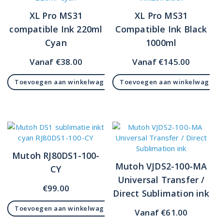
XL Pro MS31
XL Pro MS31
compatible Ink 220ml
Compatible Ink Black
Cyan
1000ml
Vanaf
€
38.00
Vanaf
€
145.00
Toevoegen aan winkelwagen
Toevoegen aan winkelwage
Mutoh RJ80DS1-100-
Mutoh VJDS2-100-MA
CY
Universal Transfer /
€
99.00
Direct Sublimation ink
Toevoegen aan winkelwagen
Vanaf
€
61.00